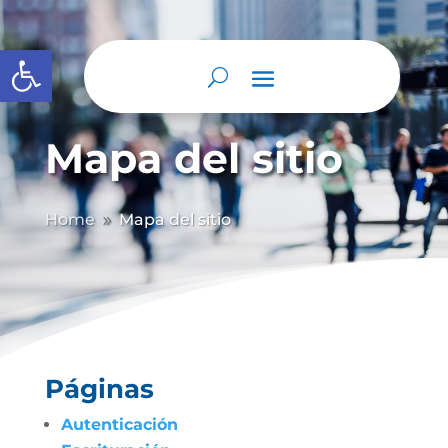
Abrir barra de herramientas
Mapa del sitio
Home
Mapa del sitio
9
Páginas
Autenticación