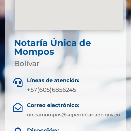
Notaría Única de
Mompos
Bolívar
Líneas de atención:

+57(605)6856245
Correo electrónico:

unicamompos@supernotariado.gov.co
Dirección: