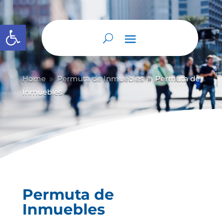
Abrir barra de herramientas
Home
Permuta de Inmuebles
Permuta de
9
9
Inmuebles
Permuta de
Inmuebles