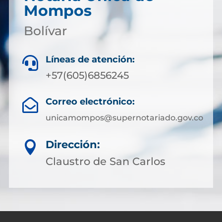
Mompos
Bolívar
Líneas de atención:

+57(605)6856245
Correo electrónico:

unicamompos@supernotariado.gov.co
Dirección:

Claustro de San Carlos