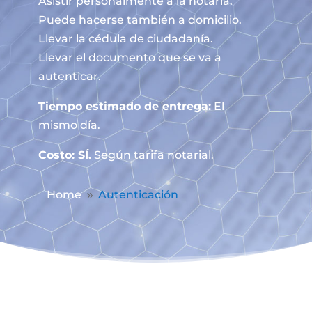
Asistir personalmente a la notaría.
Puede hacerse también a domicilio.
Llevar la cédula de ciudadanía.
Llevar el documento que se va a
autenticar.
Tiempo estimado de entrega:
El
mismo día.
Costo: SÍ.
Según tarifa notarial.
Home
Autenticación
9