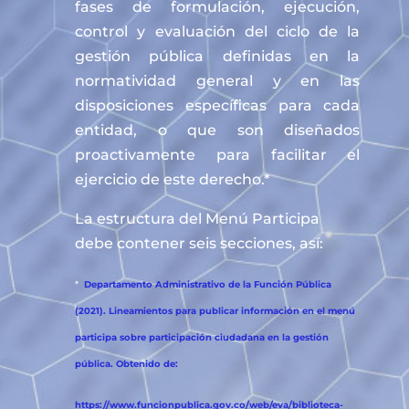
fases de formulación, ejecución,
control y evaluación del ciclo de la
gestión pública definidas en la
normatividad general y en las
disposiciones específicas para cada
entidad, o que son diseñados
proactivamente para facilitar el
ejercicio de este derecho.*
La estructura del Menú Participa
debe contener seis secciones, así:
*
Departamento Administrativo de la Función Pública
(2021). Lineamientos para publicar información en el menú
participa sobre participación ciudadana en la gestión
pública. Obtenido de:
https://www.funcionpublica.gov.co/web/eva/biblioteca-