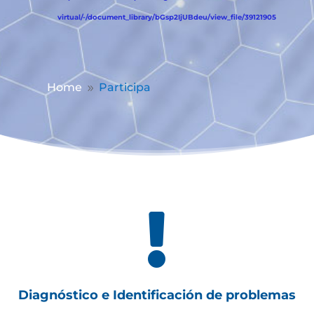
virtual/-/document_library/bGsp2IjUBdeu/view_file/39121905
Home
Participa
9

Diagnóstico e Identificación de problemas