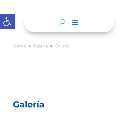
Abrir barra de herramientas
Home
Galeria
Galería
9
9
Galería