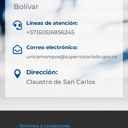
Bolívar
Líneas de atención:

+57(605)6856245
Correo electrónico:

unicamompos@supernotariado.gov.co
Dirección:

Claustro de San Carlos
• Términos y condiciones