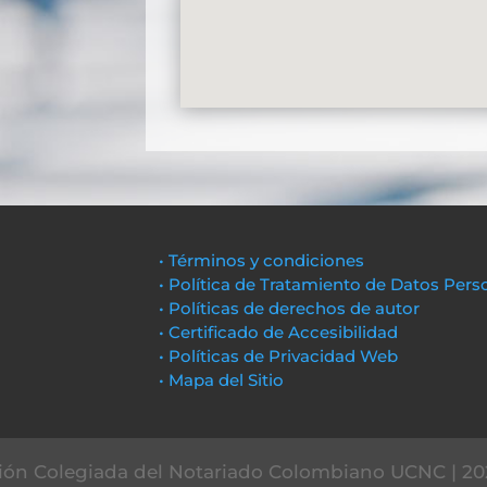
• Términos y condiciones
• Política de Tratamiento de Datos Pers
• Políticas de derechos de autor
• Certificado de Accesibilidad
• Políticas de Privacidad Web
• Mapa del Sitio
ón Colegiada del Notariado Colombiano UCNC | 20