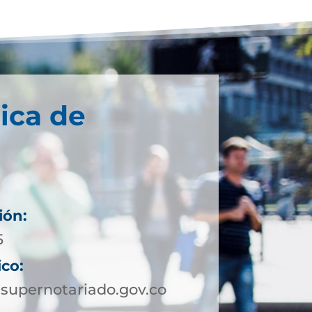
ica de
ión:
5
ico:
upernotariado.gov.co