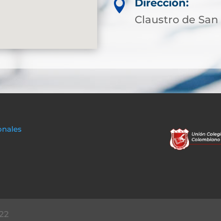
Dirección:

Claustro de San
onales
22