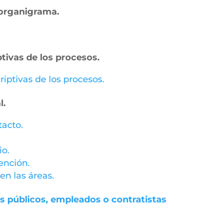
– organigrama.
ptivas de los procesos.
riptivas de los procesos.
l.
tacto.
io.
tención.
en las áreas.
es públicos, empleados o contratistas