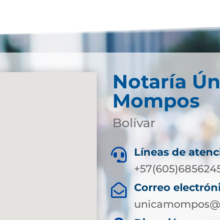
Notaría Ún
Mompos
Bolívar
Líneas de atenc

+57(605)685624
Correo electrón

unicamompos@s