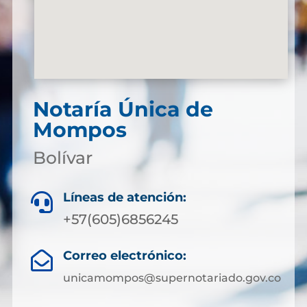
Notaría Única de
Mompos
Bolívar
Líneas de atención:

+57(605)6856245
Correo electrónico:

unicamompos@supernotariado.gov.co