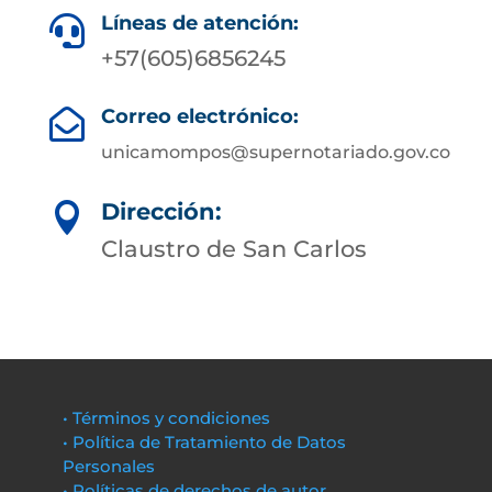
Líneas de atención:

+57(605)6856245
Correo electrónico:

unicamompos@supernotariado.gov.co
Dirección:

Claustro de San Carlos
• Términos y condiciones
• Política de Tratamiento de Datos
Personales
• Políticas de derechos de autor