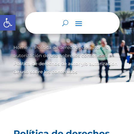
Abrir barra de herramientas
Home
Política de derechos de autor y/
o
9
autorización de uso sobre los contenidos
9
Política de derechos de autor y/o autorización
de uso sobre los contenidos
Política de derechos