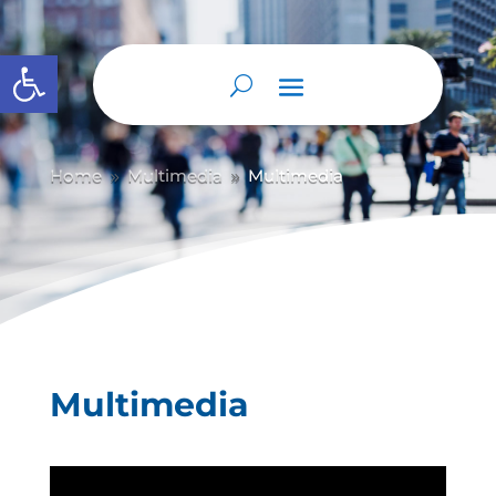
Abrir barra de herramientas
Home
Multimedia
Multimedia
9
9
Multimedia