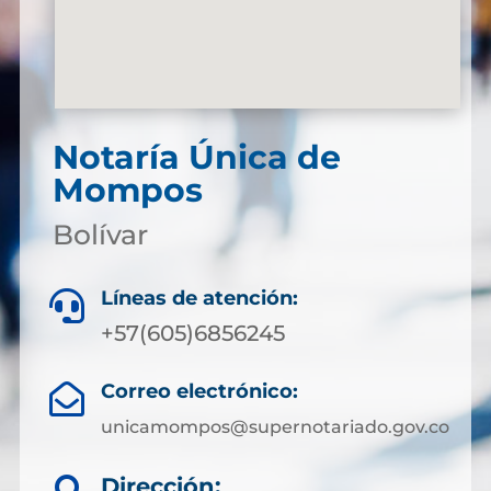
Notaría Única de
Mompos
Bolívar
Líneas de atención:

+57(605)6856245
Correo electrónico:

unicamompos@supernotariado.gov.co
Dirección: