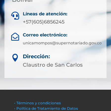
Líneas de atención:

+57(605)6856245
Correo electrónico:

unicamompos@supernotariado.gov.co
Dirección:

Claustro de San Carlos
• Términos y condiciones
• Política de Tratamiento de Datos