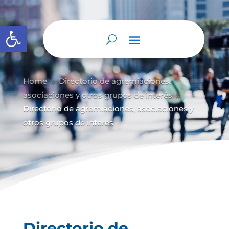
Abrir barra de herramientas
Home
Directorio de agremiaciones,
9
asociaciones y otros grupos de interés
9
Directorio de agremiaciones, asociaciones y
otros grupos de interés
Directorio de